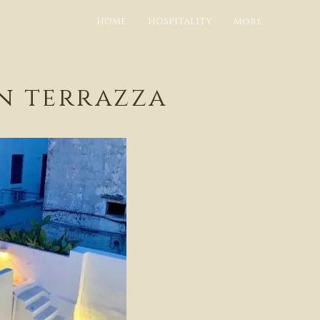
HOME
HOSPITALITY
More
in terrazza