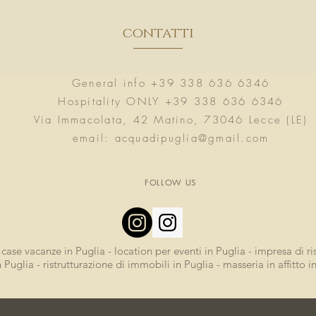
contatti
General info +39 338 636 6346
Hospitality ONLY +39 338 636 6346
Via Immacolata, 42 Matino, 73046 Lecce (LE)
email:
acquadipuglia@gmail.com
FOLLOW US
ti case vacanze in Puglia - location per eventi in Puglia - impresa di ri
n Puglia - ristrutturazione di immobili in Puglia - masseria in affitto i