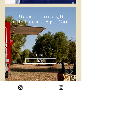
Pic-nic sotto gli
ulivi con l'Ape Car
OSTUNI, BR
SCOPRI