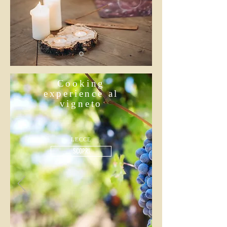
Cooking
experience al
vigneto
LECCE
SCOPRI