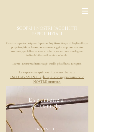
SCOPRI I NOSTRI PACCHETTI
ESPERIENZIALI
Grazie alla partnership con E
xperience Italy Tours
, Acqua di Puglia offre,
ai
propri ospiti che hanno prenotato un soggiorno presso le nostre
strutture,
speciali esperienze su misura, volte a creare un legame
indissolubile con il territorio locale.
Scopri i nostri pacchetti e scegli quello più affine ai tuoi gusti!
Le esperienze qui descritte sono riservate
ESCLUSIVAMENTE agli ospiti che soggiornano nelle
NOSTRE strutture.
Esperienza
sartoriale
TRICASE, LE