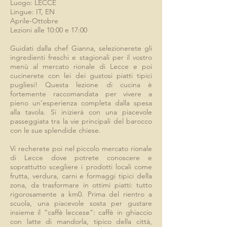
Luogo: LECCE
Lingue: IT, EN
Aprile-Ottobre
Lezioni alle 10:00 e 17:00
Guidati dalla chef Gianna, selezionerete gli
ingredienti freschi e stagionali per il vostro
menù al mercato rionale di Lecce e poi
cucinerete con lei dei gustosi piatti tipici
pugliesi! Questa lezione di cucina è
fortemente raccomandata per vivere a
pieno un’esperienza completa dalla spesa
alla tavola. Si inizierà con una piacevole
passeggiata tra la vie principali del barocco
con le sue splendide chiese.
Vi recherete poi nel piccolo mercato rionale
di Lecce dove potrete conoscere e
soprattutto scegliere i prodotti locali come
frutta, verdura, carni e formaggi tipici della
zona, da trasformare in ottimi piatti: tutto
rigorosamente a km0. Prima del rientro a
scuola, una piacevole sosta per gustare
insieme il “caffè leccese”: caffè in ghiaccio
con latte di mandorla, tipico della città,