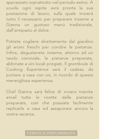
apprezzato soprattutto nel periodo estivo. A
scuola ogni ospite avrà pronta la sua
postazione di lavoro, sulla quale troverà
tutto il necessario per preparare insieme a
Gianna un gustoso menù tradizionale,
dall’antipasto al dolce.
Potrete cogliere direttamente dal giardino
gli aromi freschi per condire le pietanze.
Infine, degusterete insieme, attorno ad un
tavolo conviviale, le pietanze preparate,
abbinate a vini locali pregiati. Il grembiule di
Cooking Experience sarà il cadeau da
portare a casa con voi, in ricordo di questa
meravigliosa esperienza.
Chef Gianna sarà felice di inviarvi tramite
email tutte le ricette delle pietanze
preparate, così che possiate facilmente
replicarle a casa ed assaporare ancora la
vostra vacanza.
VERIFICA DISPONIBILITà