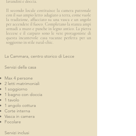
lavandini e doccia.
Il secondo locale costituisce la camera patronale
con il suo ampio letto adagiato a terra, come vuole
la tradizione, affacciato su una vasca e un angolo
per accendere il fuoco. Completano la stanza ampi
armadi a muro e panche in legno antico. La pietra
leccese e il carparo sono le vere protagoniste di
questa incantevole casa vacanze perfetta per un
soggiorno in stile rural-chic.
La Cammara, centro storico di Lecce
Servizi della casa​
Max 4 persone
2 letti matrimoniali
1 soggiorno
1 bagno con doccia
1 tavolo
1 angolo cottura
Corte interna
Vasca in camera
Focolare​
Servizi inclusi