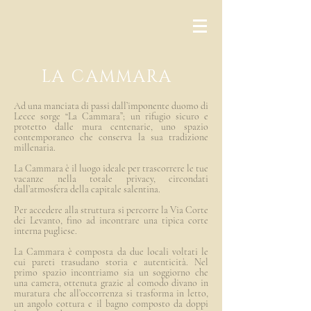
LA CAMMARA
Ad una manciata di passi dall’imponente duomo di
Lecce sorge “La Cammara”; un rifugio sicuro e
protetto dalle mura centenarie, uno spazio
contemporaneo che conserva la sua tradizione
millenaria.
La Cammara è il luogo ideale per trascorrere le tue
vacanze nella totale privacy, circondati
dall’atmosfera della capitale salentina.
Per accedere alla struttura si percorre la Via Corte
dei Levanto, fino ad incontrare una tipica corte
interna pugliese.
La Cammara è composta da due locali voltati le
cui pareti trasudano storia e autenticità. Nel
primo spazio incontriamo sia un soggiorno che
una camera, ottenuta grazie al comodo divano in
muratura che all’occorrenza si trasforma in letto,
un angolo cottura e il bagno composto da doppi