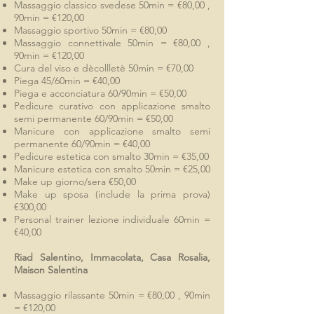
Massaggio classico svedese 50min = €80,00 ,
90min = €120,00
Massaggio sportivo 50min = €80,00
Massaggio connettivale 50min = €80,00 ,
90min = €120,00
Cura del viso e dècollletè 50min = €70,00
Piega 45/60min = €40,00
Piega e acconciatura 60/90min = €50,00
Pedicure curativo con applicazione smalto
semi permanente 60/90min = €50,00
Manicure con applicazione smalto semi
permanente 60/90min = €40,00
Pedicure estetica con smalto 30min = €35,00
Manicure estetica con smalto 50min = €25,00
Make up giorno/sera €50,00
Make up sposa (include la prima prova)
€300,00
Personal trainer lezione individuale 60min =
€40,00
Riad Salentino, Immacolata, Casa Rosalia,
Maison Salentina
Massaggio rilassante 50min = €80,00 , 90min
= €120,00