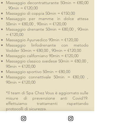
Massaggio decontratturante 50min = €80,00
, 90min = €120,00
Massaggio di coppia 50min = €150,00
Massaggio per mamme in dolce attesa
50min = €80,00 , 90min = €120,00
Massaggio drenante 50min = €80,00 , 90min
= €120,00
Massaggio Ayurvedico 90min = €120,00
Massaggio linfodrenante con metodo
Vodder 50min = €80,00 , 90min = €120,00
Massaggio californiano 90min = €120,00
Massaggio classico svedese 50min = €80,00 ,
90min = €120,00
Massaggio sportivo 50min = €80,00
Massaggio connettivale 50min = €80,00 ,
90min = €120,00
*Il team di Spa Chez Vous è aggiornato sulle
misure di prevenzione anti Covid19:
effettuiamo trattamenti rispettando
protocolli di sicurezza.
Tutti i servizi e i trattamenti sono stati
rimodulati pensando alla prevenzione, alla
sicurezza e al benessere di clienti e
collaboratori.