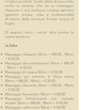
i migliori prodotti. Goditi attimi di puro relax
anche in vacanza: che sia un massaggio
rilassante o una pedicure curativa sapremo
garantirti privacy, relax e professionalità
all'interno delle strutture firmate Acqua di
Puglia.
Di seguito, ecco i servizi attivi presso le
nostre strutture:
La Selva
Massaggio rilassante 50min = €80,00 , 90min
= €120,00
Massaggio decontratturante 50min = €80,00
, 90min = €120,00
Massaggio di coppia 50min = €150,00
Massaggio per mamme in dolce attesa
50min = €80,00 , 90min = €120,00
Massaggio drenante 50min = €80,00 , 90min
= €120,00
Massaggio Ayurvedico 90min = €120,00
Massaggio linfodrenante con metodo
Vodder 50min = €80,00 , 90min = €120,00
Massaggio californiano 90min = €120,00